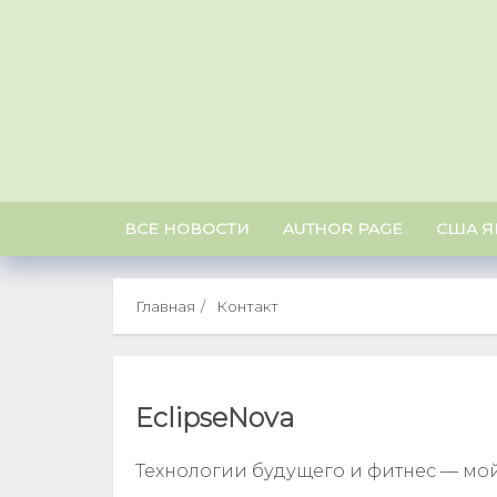
Skip
to
content
ВСЕ НОВОСТИ
AUTHOR PAGE
США Я
Главная
Контакт
EclipseNova
Технологии будущего и фитнес — мо